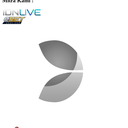
Mitra Kami :