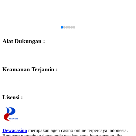
Alat Dukungan :
Keamanan Terjamin :
Lisensi :
Dewacasino
merupakan agen casino online terpercaya indonesia.
Beragam permainan dapat anda rasakan serta kenyamanan jika