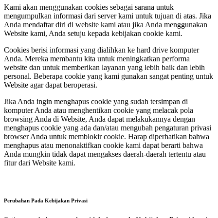
Kami akan menggunakan cookies sebagai sarana untuk
mengumpulkan informasi dari server kami untuk tujuan di atas. Jika
Anda mendaftar diri di website kami atau jika Anda menggunakan
Website kami, Anda setuju kepada kebijakan cookie kami.
Cookies berisi informasi yang dialihkan ke hard drive komputer
Anda. Mereka membantu kita untuk meningkatkan performa
website dan untuk memberikan layanan yang lebih baik dan lebih
personal. Beberapa cookie yang kami gunakan sangat penting untuk
Website agar dapat beroperasi.
Jika Anda ingin menghapus cookie yang sudah tersimpan di
komputer Anda atau menghentikan cookie yang melacak pola
browsing Anda di Website, Anda dapat melakukannya dengan
menghapus cookie yang ada dan/atau mengubah pengaturan privasi
browser Anda untuk memblokir cookie. Harap diperhatikan bahwa
menghapus atau menonaktifkan cookie kami dapat berarti bahwa
Anda mungkin tidak dapat mengakses daerah-daerah tertentu atau
fitur dari Website kami.
Perubahan Pada Kebijakan Privasi